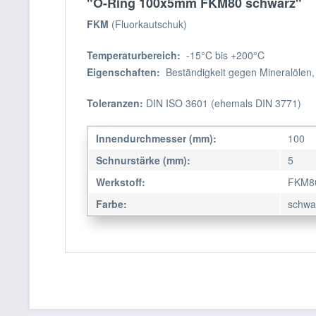
"O-Ring 100x5mm FKM80 schwarz"
FKM
(Fluorkautschuk)
Temperaturbereich:
-15°C bis +200°C
Eigenschaften:
Beständigkeit gegen Mineralölen,
Toleranzen:
DIN ISO 3601 (ehemals DIN 3771)
Innendurchmesser (mm):
100
Schnurstärke (mm):
5
Werkstoff:
FKM8
Farbe:
schwa