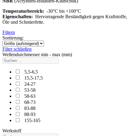
NBR
(Acrylnitril-Butadien-Kautschuk)
Temperaturbereich:
-30°C bis +100°C
Eigenschaften:
Hervorragende Beständigkeit gegen Kraftstoffe,
Öle und Schmierfette.
Filtern
Sortierung:
Filter schließen
Wellendurchmesser min - max (mm)
5,5-6,5
15,5-17,5
24-27
53-58
58-63
68-73
83-88
88-93
155-165
Werkstoff