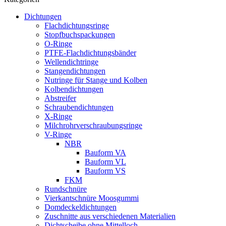
Dichtungen
Flachdichtungsringe
Stopfbuchspackungen
O-Ringe
PTFE-Flachdichtungsbänder
Wellendichtringe
Stangendichtungen
Nutringe für Stange und Kolben
Kolbendichtungen
Abstreifer
Schraubendichtungen
X-Ringe
Milchrohrverschraubungsringe
V-Ringe
NBR
Bauform VA
Bauform VL
Bauform VS
FKM
Rundschnüre
Vierkantschnüre Moosgummi
Domdeckeldichtungen
Zuschnitte aus verschiedenen Materialien
Dichtscheibe ohne Mittelloch