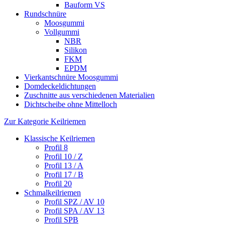
Bauform VS
Rundschnüre
Moosgummi
Vollgummi
NBR
Silikon
FKM
EPDM
Vierkantschnüre Moosgummi
Domdeckeldichtungen
Zuschnitte aus verschiedenen Materialien
Dichtscheibe ohne Mittelloch
Zur Kategorie Keilriemen
Klassische Keilriemen
Profil 8
Profil 10 / Z
Profil 13 / A
Profil 17 / B
Profil 20
Schmalkeilriemen
Profil SPZ / AV 10
Profil SPA / AV 13
Profil SPB