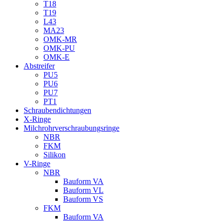
T18
T19
L43
MA23
OMK-MR
OMK-PU
OMK-E
Abstreifer
PU5
PU6
PU7
PT1
Schraubendichtungen
X-Ringe
Milchrohrverschraubungsringe
NBR
FKM
Silikon
V-Ringe
NBR
Bauform VA
Bauform VL
Bauform VS
FKM
Bauform VA