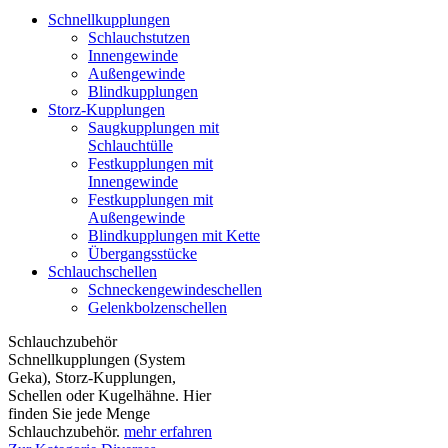
Schnellkupplungen
Schlauchstutzen
Innengewinde
Außengewinde
Blindkupplungen
Storz-Kupplungen
Saugkupplungen mit
Schlauchtülle
Festkupplungen mit
Innengewinde
Festkupplungen mit
Außengewinde
Blindkupplungen mit Kette
Übergangsstücke
Schlauchschellen
Schneckengewindeschellen
Gelenkbolzenschellen
Schlauchzubehör
Schnellkupplungen (System
Geka), Storz-Kupplungen,
Schellen oder Kugelhähne. Hier
finden Sie jede Menge
Schlauchzubehör.
mehr erfahren