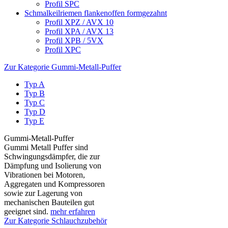
Profil SPC
Schmalkeilriemen flankenoffen formgezahnt
Profil XPZ / AVX 10
Profil XPA / AVX 13
Profil XPB / 5VX
Profil XPC
Zur Kategorie Gummi-Metall-Puffer
Typ A
Typ B
Typ C
Typ D
Typ E
Gummi-Metall-Puffer
Gummi Metall Puffer sind
Schwingungsdämpfer, die zur
Dämpfung und Isolierung von
Vibrationen bei Motoren,
Aggregaten und Kompressoren
sowie zur Lagerung von
mechanischen Bauteilen gut
geeignet sind.
mehr erfahren
Zur Kategorie Schlauchzubehör