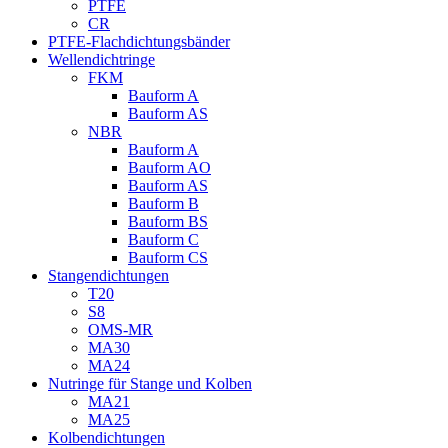
PTFE
CR
PTFE-Flachdichtungsbänder
Wellendichtringe
FKM
Bauform A
Bauform AS
NBR
Bauform A
Bauform AO
Bauform AS
Bauform B
Bauform BS
Bauform C
Bauform CS
Stangendichtungen
T20
S8
OMS-MR
MA30
MA24
Nutringe für Stange und Kolben
MA21
MA25
Kolbendichtungen