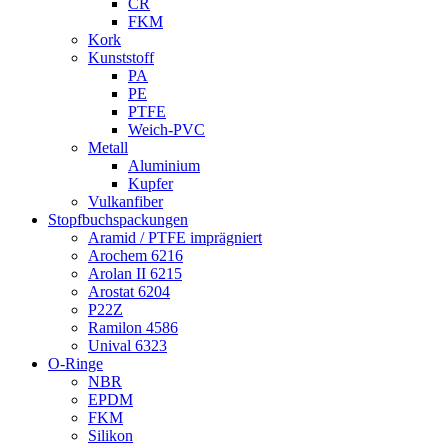
CR
FKM
Kork
Kunststoff
PA
PE
PTFE
Weich-PVC
Metall
Aluminium
Kupfer
Vulkanfiber
Stopfbuchspackungen
Aramid / PTFE imprägniert
Arochem 6216
Arolan II 6215
Arostat 6204
P22Z
Ramilon 4586
Unival 6323
O-Ringe
NBR
EPDM
FKM
Silikon