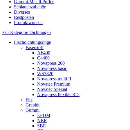
Gummi-Metall-Puffer
Schlauchzubehör
Diverses
Restposten
Produktwunsch
Zur Kategorie Dichtungen
Flachdichtungsringe
Faserstoff
AF400
C4400
Novapress 200
Novapress basic
WS3820
Novapress multi II
Novatec Premium
Novatec Spezial
Novapress flexible 815
Filz
Graphit
Gummi
EPDM
NBR
SBR