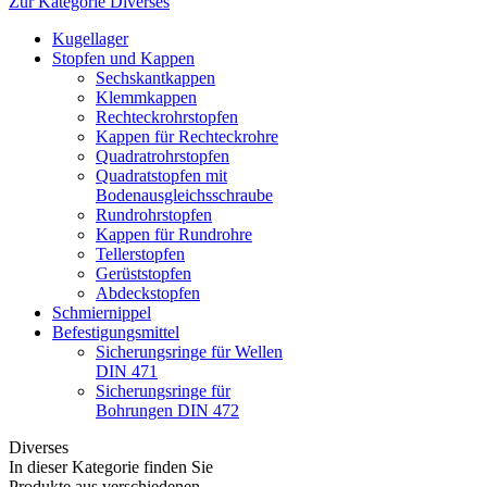
Zur Kategorie Diverses
Kugellager
Stopfen und Kappen
Sechskantkappen
Klemmkappen
Rechteckrohrstopfen
Kappen für Rechteckrohre
Quadratrohrstopfen
Quadratstopfen mit
Bodenausgleichsschraube
Rundrohrstopfen
Kappen für Rundrohre
Tellerstopfen
Gerüststopfen
Abdeckstopfen
Schmiernippel
Befestigungsmittel
Sicherungsringe für Wellen
DIN 471
Sicherungsringe für
Bohrungen DIN 472
Diverses
In dieser Kategorie finden Sie
Produkte aus verschiedenen