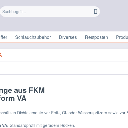
ffer
Schlauchzubehör
Diverses
Restposten
Prod
A
inge aus FKM
form VA
schützen Dichtelemente vor Fett-, Öl- oder Wasserspritzern sowie vor
 VA:
Standardprofil mit geradem Rücken.