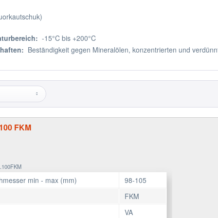
uorkautschuk)
turbereich:
-15°C bis +200°C
haften:
Beständigkeit gegen Mineralölen, konzentrierten und verdü
-100 FKM
VA.100FKM
hmesser min - max (mm)
98-105
FKM
VA