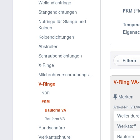
Wellendichtringe
FKM
(Fl
Stangendichtungen
Nutringe für Stange und
Tempera
Kolben
Eigensc
Kolbendichtungen
Abstreifer
Schraubendichtungen
Filtern
X-Ringe
Milchrohrverschraubungsringe
V-Ring VA
V-Ringe
NBR
Merken
FKM
Artikel-Nr.: VR.
Bauform VA
Wellendurc
Bauform VS
Werkstoff
Rundschnüre
Bauform
Vierkantschnüre