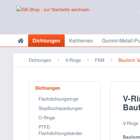
Dichtungen
Keilriemen
Gummi-Metall-Pu
Dichtungen
V-Ringe
FKM
Bauform V
Dichtungen
V-R
Flachdichtungsringe
Bau
Stopfbuchspackungen
O-Ringe
V-Ringe 
PTFE-
Flachdichtungsbänder
Bauform