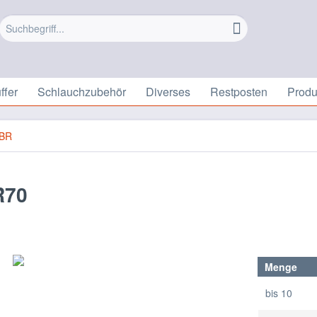
ffer
Schlauchzubehör
Diverses
Restposten
Prod
BR
R70
Menge
bis
10