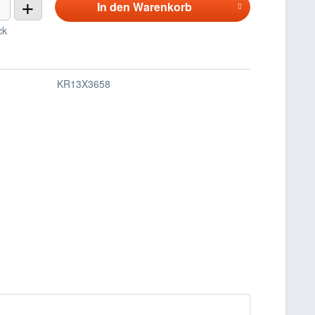
+
In den
Warenkorb
ck
KR13X3658