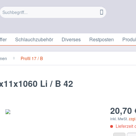
fer
Schlauchzubehör
Diverses
Restposten
Produ
emen
Profil 17 / B
x11x1060 Li / B 42
20,70 
inkl. MwSt.
zzgl
Lieferzeit