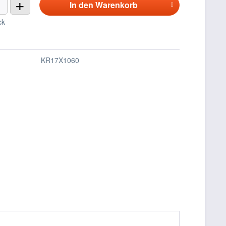
+
In den
Warenkorb
ck
KR17X1060