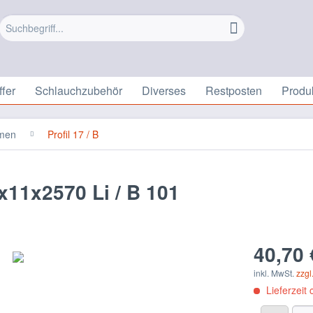
fer
Schlauchzubehör
Diverses
Restposten
Produ
emen
Profil 17 / B
x11x2570 Li / B 101
40,70 
inkl. MwSt.
zzgl
Lieferzeit