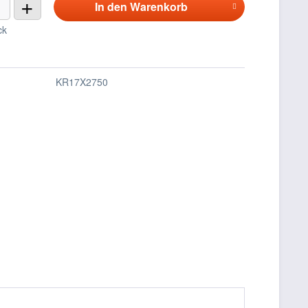
+
In den
Warenkorb
ck
KR17X2750