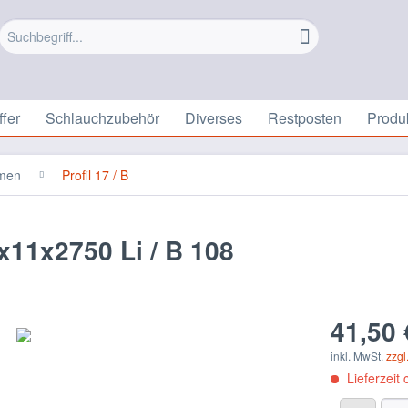
fer
Schlauchzubehör
Diverses
Restposten
Produ
emen
Profil 17 / B
x11x2750 Li / B 108
41,50 
inkl. MwSt.
zzgl
Lieferzeit