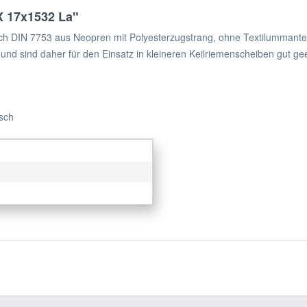
X 17x1532 La"
ch DIN 7753 aus Neopren mit Polyesterzugstrang, ohne Textilummante
 und sind daher für den Einsatz in kleineren Keilriemenscheiben gut ge
isch