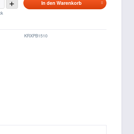
+
In den
Warenkorb
ck
KRXPB1510