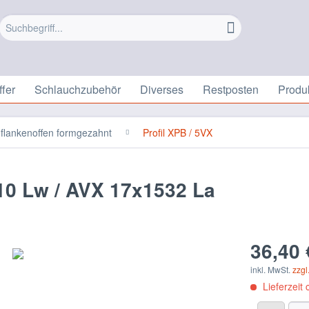
fer
Schlauchzubehör
Diverses
Restposten
Produ
flankenoffen formgezahnt
Profil XPB / 5VX
10 Lw / AVX 17x1532 La
36,40 
inkl. MwSt.
zzgl
Lieferzeit