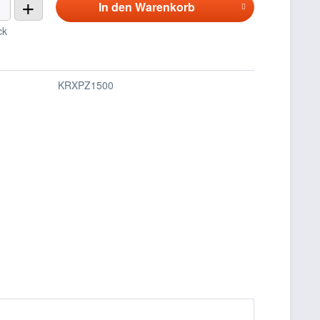
+
In den
Warenkorb
ck
KRXPZ1500