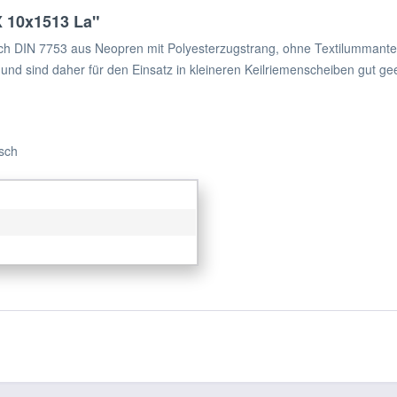
X 10x1513 La"
ch DIN 7753 aus Neopren mit Polyesterzugstrang, ohne Textilummante
 und sind daher für den Einsatz in kleineren Keilriemenscheiben gut ge
isch