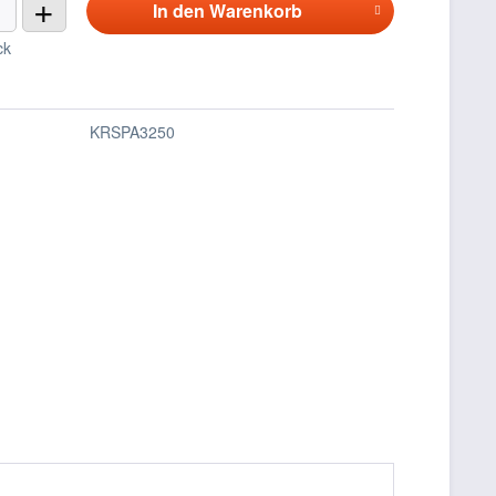
+
In den
Warenkorb
ck
KRSPA3250