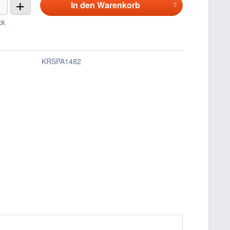
+
In den
Warenkorb
ck
KRSPA1482