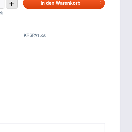
+
In den
Warenkorb
ck
KRSPA1550