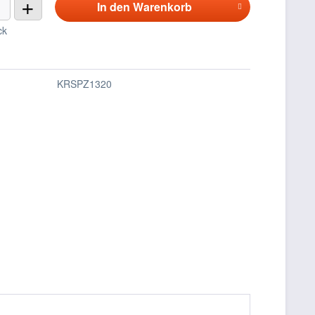
+
In den
Warenkorb
ck
KRSPZ1320