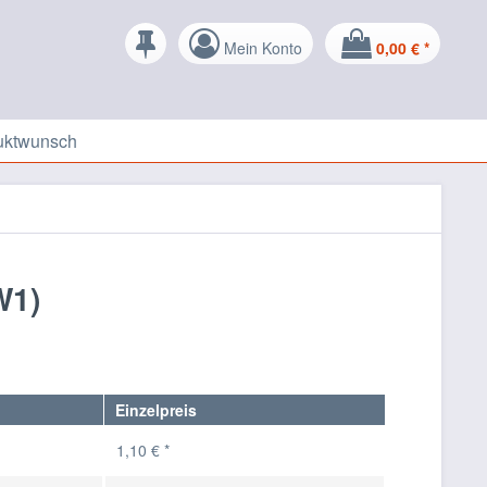
Mein Konto
0,00 € *
uktwunsch
W1)
Einzelpreis
1,10 € *