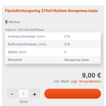
Flachdichtungsring 274x318x2mm Novapress basic
Merken
Artikel-Nr.: FD274X318X2NPbasic
Innendurchmesser (mm)
274
Außendurchmesser (mm)
318
Stärke (mm)
2
Werkstoff
Novapress basic
9,00 €
inkl. MwSt.
zzgl. Versandkosten
-
+
Stück