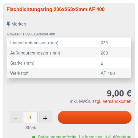
Flachdichtungsring 236x263x2mm AF 400
Merken
Artikel-Nr.: FD236X263X2AF400
Innendurchmesser (mm)
236
Außendurchmesser (mm)
263
Stärke (mm)
2
Werkstoff
AF 400
9,00 €
inkl. MwSt.
zzgl. Versandkosten
-
+
Stück
Sofort versandfertig, Lieferzeit ca. 1-3 Werktage